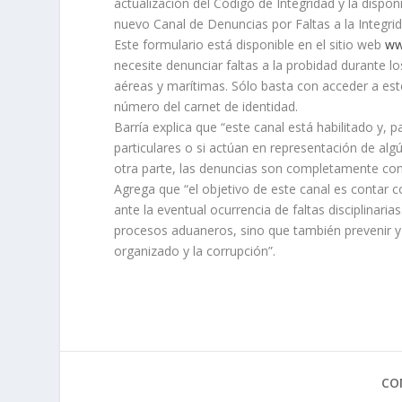
actualización del Código de Integridad y la dispo
nuevo Canal de Denuncias por Faltas a la Integrid
Este formulario está disponible en el sitio web
ww
necesite denunciar faltas a la probidad durante l
aéreas y marítimas. Sólo basta con acceder a est
número del carnet de identidad.
Barría explica que “este canal está habilitado y,
particulares o si actúan en representación de al
otra parte, las denuncias son completamente confi
Agrega que “el objetivo de este canal es contar 
ante la eventual ocurrencia de faltas disciplinari
procesos aduaneros, sino que también prevenir y p
organizado y la corrupción”.
CO