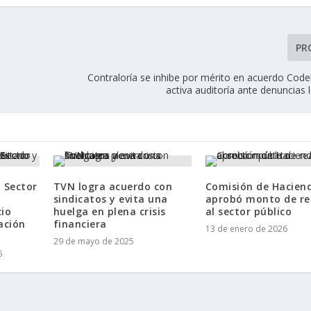
PR
Contraloría se inhibe por mérito en acuerdo Cod
activa auditoría ante denuncias l
 Sector
TVN logra acuerdo con
Comisión de Hacien
sindicatos y evita una
aprobó monto de re
cio
huelga en plena crisis
al sector público
ación
financiera
13 de enero de 2026
29 de mayo de 2025
5