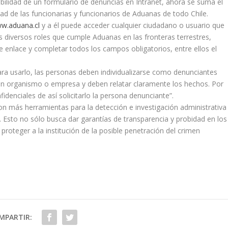
nibilidad de un formulario de denuncias en Intranet, ahora se suma el
ad de las funcionarias y funcionarios de Aduanas de todo Chile.
w.aduana.cl
y a él puede acceder cualquier ciudadano o usuario que
os diversos roles que cumple Aduanas en las fronteras terrestres,
e enlace y completar todos los campos obligatorios, entre ellos el
 para usarlo, las personas deben individualizarse como denunciantes
gún organismo o empresa y deben relatar claramente los hechos. Por
denciales de así solicitarlo la persona denunciante”.
con más herramientas para la detección e investigación administrativa
as. Esto no sólo busca dar garantías de transparencia y probidad en los
roteger a la institución de la posible penetración del crimen
MPARTIR: