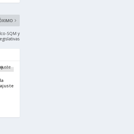
ÓXIMO
elco-SQM y
egislativas
da
ajuste