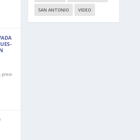
SAN ANTONIO
VIDEO
­VADA
UES­
EN
pre­vi­
O