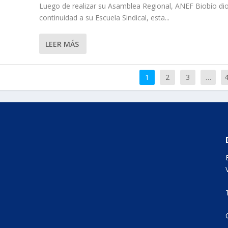
Luego de realizar su Asamblea Regional, ANEF Biobío di
continuidad a su Escuela Sindical, esta...
LEER MÁS
1
2
3
…