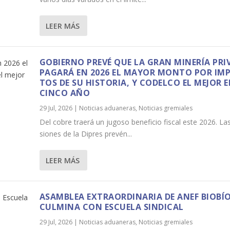
LEER MÁS
GOBIERNO PREVÉ QUE LA GRAN MINE­RÍA PRI
PAGARÁ EN 2026 EL MAYOR MONTO POR IMP
TOS DE SU HIS­TO­RIA, Y CODELCO EL MEJOR 
CINCO AÑO
29 Jul, 2026
|
Noticias aduaneras
,
Noticias gremiales
Del cobre traerá un jugoso bene­fi­cio fis­cal este 2026. Las 
sio­nes de la Dipres pre­vén...
LEER MÁS
ASAMBLEA EXTRAORDINARIA DE ANEF BIOBÍ
CULMINA CON ESCUELA SINDICAL
29 Jul, 2026
|
Noticias aduaneras
,
Noticias gremiales