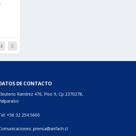
o
43
DATOS DE CONTACTO
Eleuterio Ramírez 476, Piso 9, Cp 2370278,
Valparaíso
Tel: +56 32 254 5600
Comunicaciones: prensa@anfach.cl