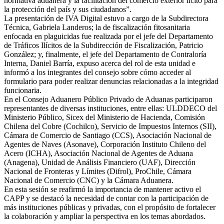
normativa aduanera y la facilitación del comercio exterior lícito para
la protección del país y sus ciudadanos”.
La presentación de IVA Digital estuvo a cargo de la Subdirectora
Técnica, Gabriela Landeros; la de fiscalización fitosanitaria
enfocada en plaguicidas fue realizada por el jefe del Departamento
de Tráficos Ilícitos de la Subdirección de Fiscalización, Patricio
González; y, finalmente, el jefe del Departamento de Contraloría
Interna, Daniel Barría, expuso acerca del rol de esta unidad e
informó a los integrantes del consejo sobre cómo acceder al
formulario para poder realizar denuncias relacionadas a la integridad
funcionaria.
En el Consejo Aduanero Público Privado de Aduanas participaron
representantes de diversas instituciones, entre ellas: ULDDECO del
Ministerio Público, Sicex del Ministerio de Hacienda, Comisión
Chilena del Cobre (Cochilco), Servicio de Impuestos Internos (SII),
Cámara de Comercio de Santiago (CCS), Asociación Nacional de
Agentes de Naves (Asonave), Corporación Instituto Chileno del
Acero (ICHA), Asociación Nacional de Agentes de Aduana
(Anagena), Unidad de Análisis Financiero (UAF), Dirección
Nacional de Fronteras y Límites (Difrol), ProChile, Cámara
Nacional de Comercio (CNC) y la Cámara Aduanera.
En esta sesión se reafirmó la importancia de mantener activo el
CAPP y se destacó la necesidad de contar con la participación de
más instituciones públicas y privadas, con el propósito de fortalecer
la colaboración y ampliar la perspectiva en los temas abordados.