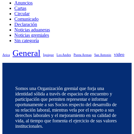
Anuncios
Cartas
Circular
Comunicado
Declaración
Noticias aduaneras
Noticias gremiales
Sin categoría
General
video
Arica
Iquique
Los Andes
Punta Arenas
San Antonio
Somos una Organización gremial que forja una
identidad sólida a través de espacios de encuentro y
participación que permiten representar e informar
oportunamente a sus Socios respecto del desarrollo de
su relación laboral, mientras vela por el respeto a sus
derechos laborales y el mejoramiento en su calidad de
vida, al tiempo que fomenta el ejercicio de sus valores
institucionales.