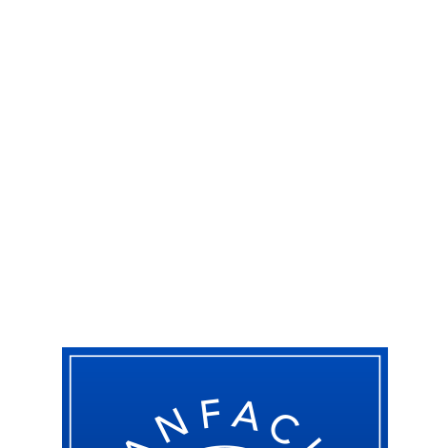
Somos una Organización gremial que forja una identidad
sólida a través de espacios de encuentro y participación que
permiten representar e informar oportunamente a sus Socios
respecto del desarrollo de su relación laboral, mientras vela
por el respeto a sus derechos laborales y el mejoramiento en
su calidad de vida, al tiempo que fomenta el ejercicio de sus
valores institucionales.