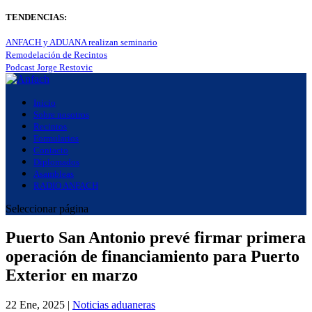
TENDENCIAS:
ANFACH y ADUANA realizan seminario
Remodelación de Recintos
Podcast Jorge Restovic
Inicio
Sobre nosotros
Recintos
Formularios
Contacto
Diplomados
Asambleas
RADIO ANFACH
Seleccionar página
Puerto San Antonio prevé firmar primera
operación de financiamiento para Puerto
Exterior en marzo
22 Ene, 2025
|
Noticias aduaneras