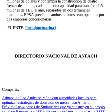
millones de dólares y contempla la construcción de cuatro
frentes de atraque, cada uno con capacidad para transferir 1,5
millones de TEU al año, separados en dos terminales
marítimos. EPSA prevé que ambos recintos sean operados por
dos empresas concesionarias.
FUENTE:
Portalportuario.cl
DIRECTORIO NACIONAL DE ANFACH
Compartir:
Aduana de Los Andes se reúne con autoridades locales para
optimizar estrategias de donación de mercancías
Anterior
Próximo
Los 4 países de Sudamérica que ya construyen su propio
canal de Panamá con 500 millones de dólares: mide más de 2.000