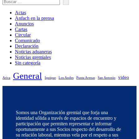
Actas
Anfach en la prensa
Anuncios
Cartas
Circular
Comunicado
Declaración
Noticias aduaneras
Noticias gremiales
Sin categoría
General
video
Arica
Iquique
Los Andes
Punta Arenas
San Antonio
Somos una Organización gremial que forja una
identidad sólida a través de espacios de encuentro y
participación que permiten representar e informar
oportunamente a sus Socios respecto del desarrollo de
su relación laboral, mientras vela por el respeto a sus