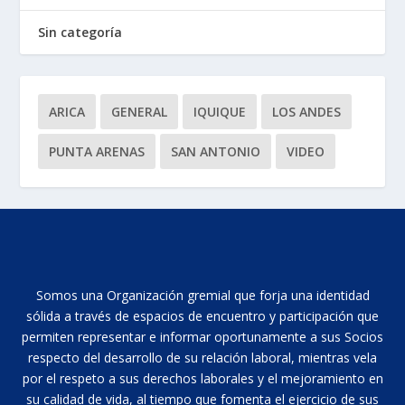
Sin categoría
ARICA
GENERAL
IQUIQUE
LOS ANDES
PUNTA ARENAS
SAN ANTONIO
VIDEO
Somos una Organización gremial que forja una identidad
sólida a través de espacios de encuentro y participación que
permiten representar e informar oportunamente a sus Socios
respecto del desarrollo de su relación laboral, mientras vela
por el respeto a sus derechos laborales y el mejoramiento en
su calidad de vida, al tiempo que fomenta el ejercicio de sus