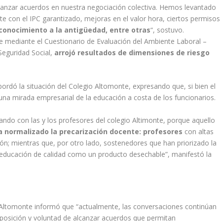
lcanzar acuerdos en nuestra negociación colectiva. Hemos levantado
te con el IPC garantizado, mejoras en el valor hora, ciertos permisos
conocimiento a la antigüedad, entre otras
“, sostuvo.
e mediante el Cuestionario de Evaluación del Ambiente Laboral –
Seguridad Social,
arrojó resultados de dimensiones de riesgo
bordó la situación del Colegio Altomonte, expresando que, si bien el
una mirada empresarial de la educación a costa de los funcionarios.
do con las y los profesores del colegio Altimonte, porque aquello
 normalizado la precarización docente: profesores
con altas
ión; mientras que, por otro lado, sostenedores que han priorizado la
a educación de calidad como un producto desechable”, manifestó la
 Altomonte informó que “actualmente, las conversaciones continúan
posición y voluntad de alcanzar acuerdos que permitan