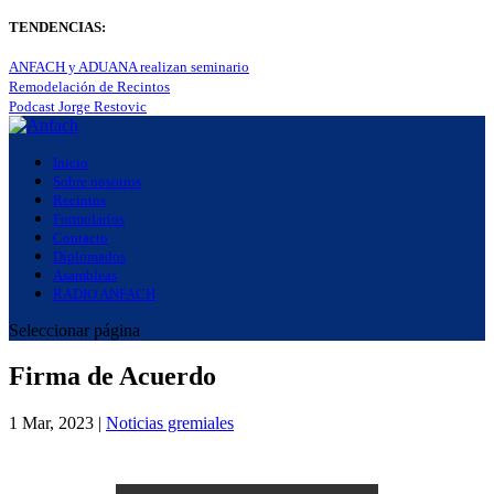
TENDENCIAS:
ANFACH y ADUANA realizan seminario
Remodelación de Recintos
Podcast Jorge Restovic
Inicio
Sobre nosotros
Recintos
Formularios
Contacto
Diplomados
Asambleas
RADIO ANFACH
Seleccionar página
Firma de Acuerdo
1 Mar, 2023
|
Noticias gremiales