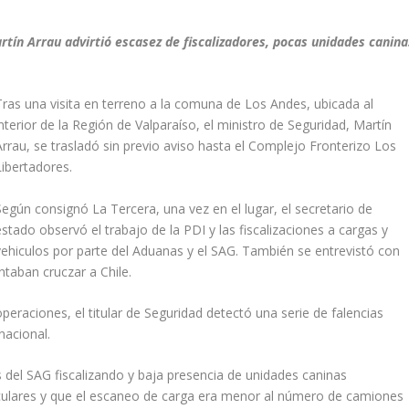
artín Arrau advirtió escasez de fiscalizadores, pocas unidades canina
Tras una visita en terreno a la comuna de Los Andes, ubicada al
interior de la Región de Valparaíso, el ministro de Seguridad, Martín
Arrau, se trasladó sin previo aviso hasta el Complejo Fronterizo Los
Libertadores.
Según consignó La Tercera, una vez en el lugar, el secretario de
estado observó el trabajo de la PDI y las fiscalizaciones a cargas y
vehiculos por parte del Aduanas y el SAG. También se entrevistó con
taban cruczar a Chile.
peraciones, el titular de Seguridad detectó una serie de falencias
nacional.
ios del SAG fiscalizando y baja presencia de unidades caninas
culares y que el escaneo de carga era menor al número de camiones