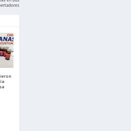
bertadores
vieron
ía
osa