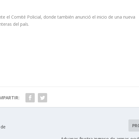
te el Comité Policial, donde también anunció el inicio de una nueva
nteras del país.
MPARTIR:
PR
 de
Aduanas frustra ingreso de armas ocul